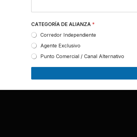
C
CATEGORÍA DE ALIANZA
*
r
e
Corredor Independiente
d
e
Agente Exclusivo
n
c
Punto Comercial / Canal Alternativo
i
a
l
C
.
I
.
y